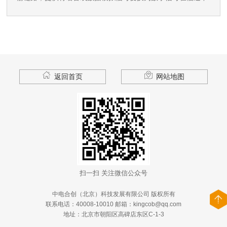
进行传送的服务。目前它能为用户提供从2M到2.5G速率的数
字专线电路，供用户传送语音、数据、和图像。
返回首页
网站地图
扫一扫 关注微信公众号
中电合创（北京）科技发展有限公司 版权所有
联系电话：
40008-10010
邮箱：kingcob@qq.com
地址：北京市朝阳区高碑店东区C-1-3