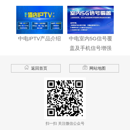
中电IPTV产品介绍
中电室内5G信号覆
中
盖及手机信号增强
社区
产品介绍
返回首页
网站地图
扫一扫 关注微信公众号